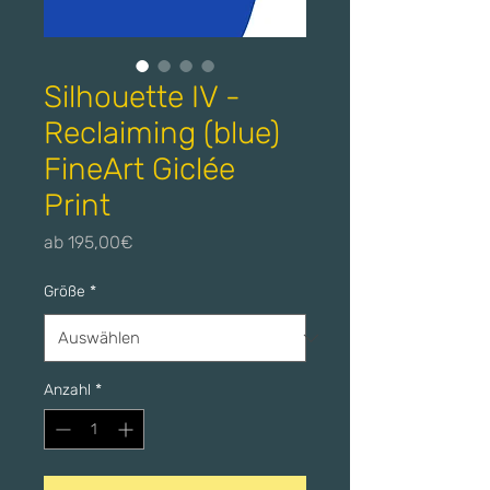
Silhouette IV -
Reclaiming (blue)
FineArt Giclée
Print
Sale-
ab
195,00€
Preis
Größe
*
Anzahl
*