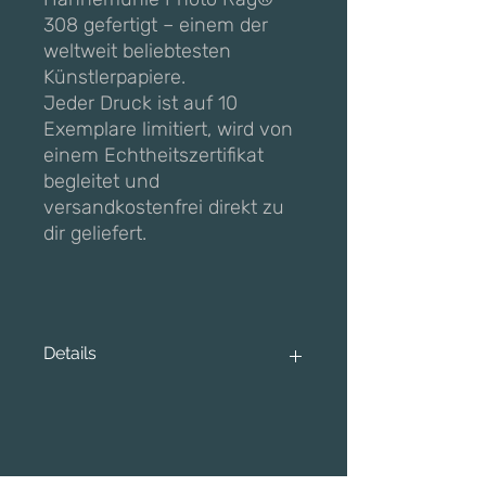
308 gefertigt – einem der
weltweit beliebtesten
Künstlerpapiere.
Jeder Druck ist auf 10
Exemplare limitiert, wird von
einem Echtheitszertifikat
begleitet und
versandkostenfrei direkt zu
dir geliefert.
Details
Wähle zwischen einem ungerahmten
FineArt Print oder einer weißen
Premium-Rahmung.
Material & Qualität