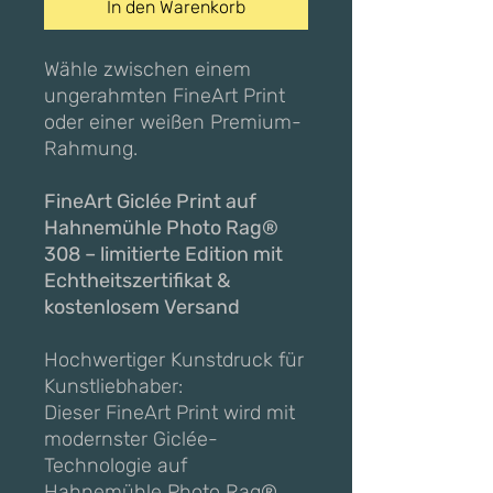
In den Warenkorb
Wähle zwischen einem
ungerahmten FineArt Print
oder einer weißen Premium-
Rahmung.
FineArt Giclée Print auf
Hahnemühle Photo Rag®
308 – limitierte Edition mit
Echtheitszertifikat &
kostenlosem Versand
Hochwertiger Kunstdruck für
Kunstliebhaber:
Dieser FineArt Print wird mit
modernster Giclée-
Technologie auf
Hahnemühle Photo Rag®