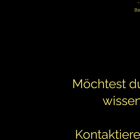
„
Be
Möchtest d
wisse
Kontaktiere