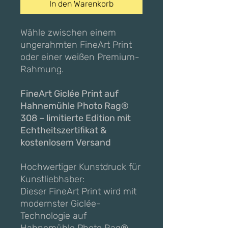
In den Warenkorb
Wähle zwischen einem
ungerahmten FineArt Print
oder einer weißen Premium-
Rahmung.
FineArt Giclée Print auf
Hahnemühle Photo Rag®
308 – limitierte Edition mit
Echtheitszertifikat &
kostenlosem Versand
Hochwertiger Kunstdruck für
Kunstliebhaber:
Dieser FineArt Print wird mit
modernster Giclée-
Technologie auf