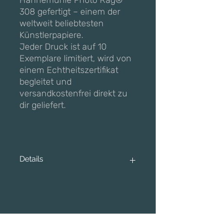
Hahnemühle Photo Rag®
308 gefertigt – einem der
weltweit beliebtesten
Künstlerpapiere.
Jeder Druck ist auf 10
Exemplare limitiert, wird von
einem Echtheitszertifikat
begleitet und
versandkostenfrei direkt zu
dir geliefert.
Details
Wähle zwischen einem ungerahmten
FineArt Print oder einer weißen
Premium-Rahmung.
Material & Qualität