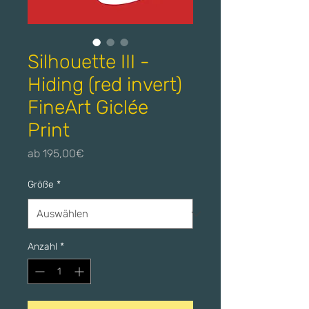
Silhouette III -
Hiding (red invert)
FineArt Giclée
Print
Sale-
ab
195,00€
Preis
Größe
*
Anzahl
*