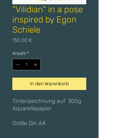
"Vilidian" in a pose
inspired by Egon
Schiele
Preis
150,00 €
Anzahl
*
In den Warenkorb
Tintenzeichnung auf 300g
Aquarellepapier
Größe Din A4