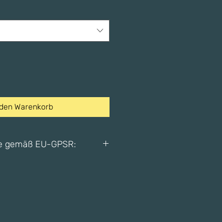
 den Warenkorb
be gemäß EU-GPSR:
ilouKing FineArt
don E2 8DL, Vereinigtes Königreich
@gmail.com /
co.uk
e
Erwachsene