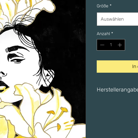
Größe
*
Auswählen
Anzahl
*
In
Herstelleranga
The Printspace für L
74 Kingsland Rd, Lon
E-Mail: iamlilouking
info@theprintspace.
EU-Garantie: 2 Jahr
Altersfreigabe: Für 