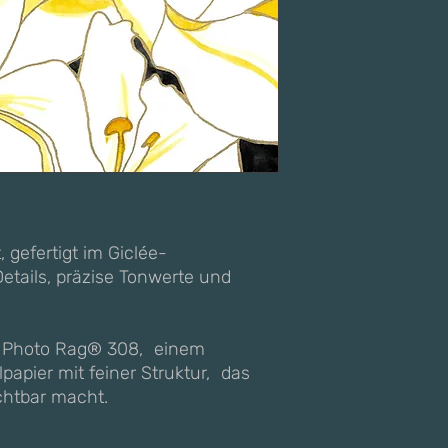
*GPSR– Allgemeine P
EU
, gefertigt im Giclée-
etails, präzise Tonwerte und
 Photo Rag® 308, einem
apier mit feiner Struktur, das
ichtbar macht.