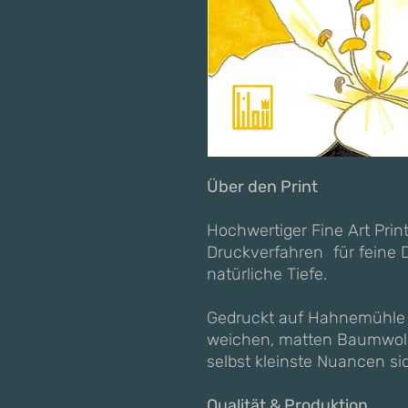
Über den Print
Hochwertiger Fine Art Print
Druckverfahren für feine D
natürliche Tiefe.
Gedruckt auf Hahnemühle
weichen, matten Baumwollp
selbst kleinste Nuancen s
Qualität & Produktion