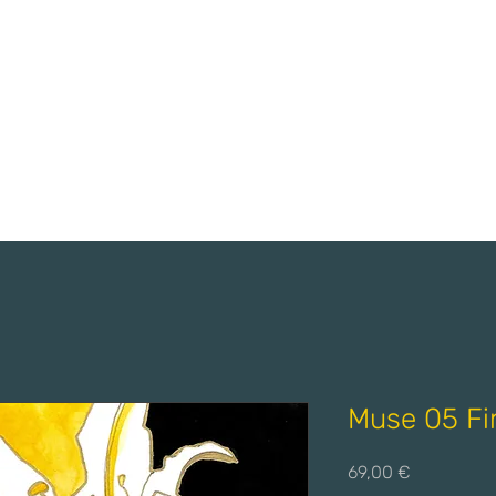
Muse 05 Fin
Preis
69,00 €