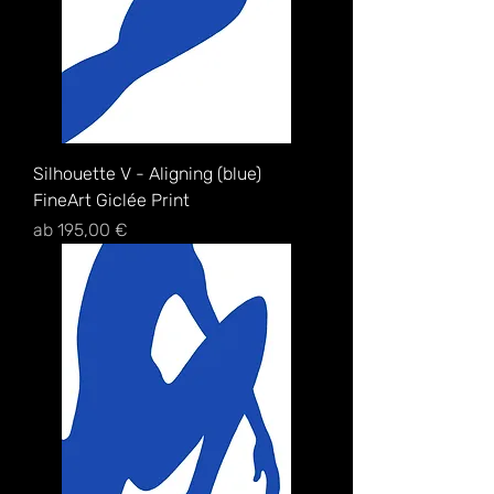
Silhouette V - Aligning (blue)
FineArt Giclée Print
Sale-Preis
ab
195,00 €