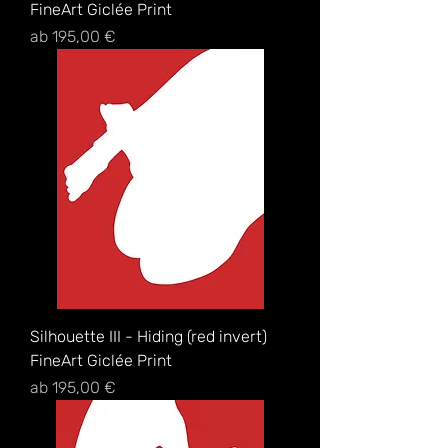
FineArt Giclée Print
Sale-Preis
ab
195,00 €
Silhouette III - Hiding (red invert)
FineArt Giclée Print
Sale-Preis
ab
195,00 €