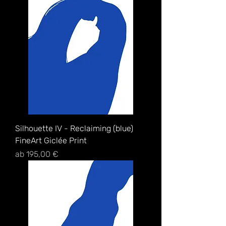
Silhouette IV - Reclaiming (blue)
FineArt Giclée Print
Sale-Preis
ab
195,00 €