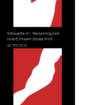
Silhouette IV - Reclaiming (red
invert) FineArt Giclée Print
Sale-Preis
ab
195,00 €