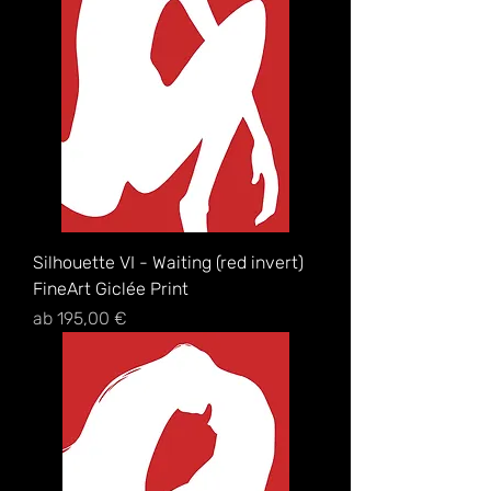
Silhouette VI - Waiting (red invert)
FineArt Giclée Print
Sale-Preis
ab
195,00 €