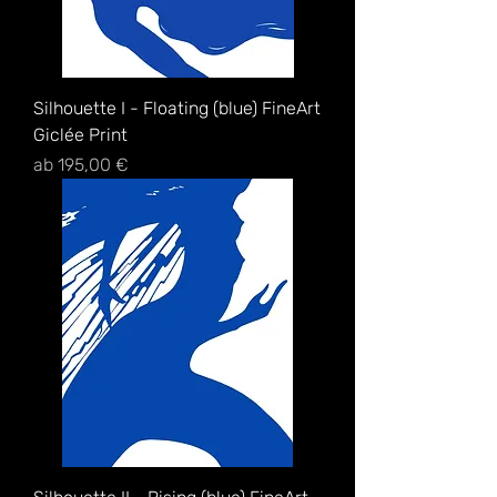
Silhouette I - Floating (blue) FineArt
Giclée Print
Sale-Preis
ab
195,00 €